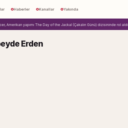
lar
Haberler
Kanallar
Yakında
 Amerikan yapımı The Day of the Jackal (Çakalın Günü) dizisininde rol aldi.
Z
eyde Erden