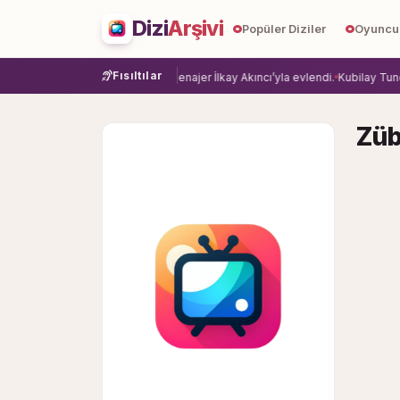
Dizi
Arşivi
Popüler Diziler
Oyuncu
Fısıltılar
ye veda etti.
Damla Sönmez, menajer İlkay Akıncı’yla evlendi.
Kubilay Tuncer,
Züb