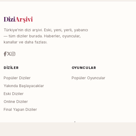
Dizi
Arşivi
Türkiye'nin dizi arşivi. Eski, yeni, yerli, yabancı
— tüm diziler burada. Haberler, oyuncular,
kanallar ve daha fazlası.
DIZILER
OYUNCULAR
Popüler Diziler
Popüler Oyuncular
Yakında Başlayacaklar
Eski Diziler
Online Diziler
Final Yapan Diziler
KANALLAR
SITE
Tüm Kanallar
Haberler