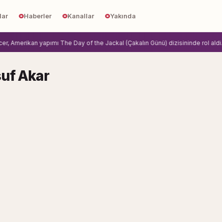
lar
Haberler
Kanallar
Yakında
 Amerikan yapımı The Day of the Jackal (Çakalın Günü) dizisininde rol aldi.
Zi
uf Akar