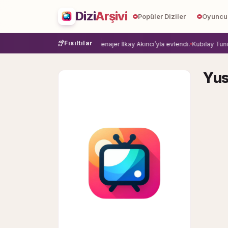
Dizi
Arşivi
Popüler Diziler
Oyuncu
Fısıltılar
ye veda etti.
Damla Sönmez, menajer İlkay Akıncı’yla evlendi.
Kubilay Tuncer,
Yus