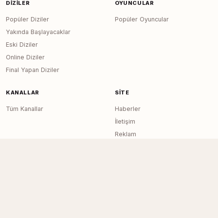
DIZILER
OYUNCULAR
Popüler Diziler
Popüler Oyuncular
Yakında Başlayacaklar
Eski Diziler
Online Diziler
Final Yapan Diziler
KANALLAR
SITE
Tüm Kanallar
Haberler
İletişim
Reklam
RSS Feed
Sitemap
Dizi Arşivi © 2020–2026 — Tüm Hakları
Page generated in 0.0170
seconds
Saklıdır