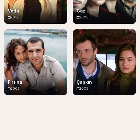
Veda
Gazi
2012
2008
Fırtına
Çapkın
2006
2005