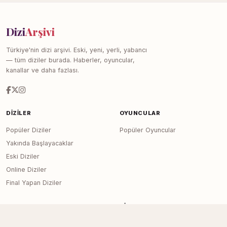
Dizi
Arşivi
Türkiye'nin dizi arşivi. Eski, yeni, yerli, yabancı
— tüm diziler burada. Haberler, oyuncular,
kanallar ve daha fazlası.
DIZILER
OYUNCULAR
Popüler Diziler
Popüler Oyuncular
Yakında Başlayacaklar
Eski Diziler
Online Diziler
Final Yapan Diziler
KANALLAR
SITE
Tüm Kanallar
Haberler