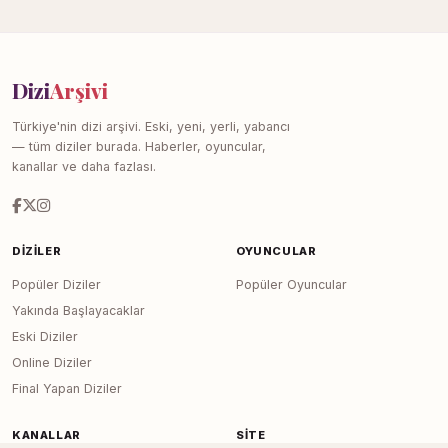
Dizi
Arşivi
Türkiye'nin dizi arşivi. Eski, yeni, yerli, yabancı
— tüm diziler burada. Haberler, oyuncular,
kanallar ve daha fazlası.
DIZILER
OYUNCULAR
Popüler Diziler
Popüler Oyuncular
Yakında Başlayacaklar
Eski Diziler
Online Diziler
Final Yapan Diziler
KANALLAR
SITE