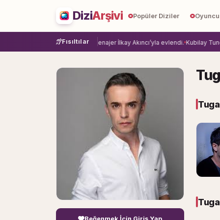
Dizi
Arşivi
Popüler Diziler
Oyuncu
Fısıltılar
eda etti.
Damla Sönmez, menajer İlkay Akıncı’yla evlendi.
Kubilay Tuncer, Am
Tug
Tuga
Tugay
Beğenmek İçin Giriş Yap