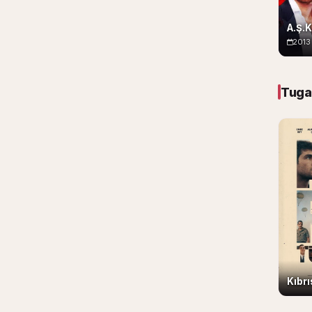
A.Ş.K
2013
Tuga
Kıbr