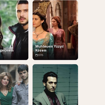
Muhteşem Yüzyıl
zgeçmem
Kösem
2015