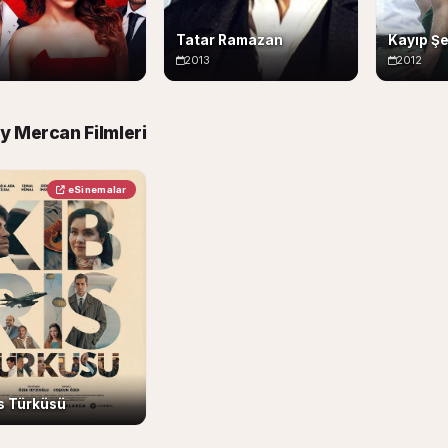
Tatar Ramazan
Kayıp Şe
2013
2012
y Mercan Filmleri
eSinemalar
ıs Türküsü