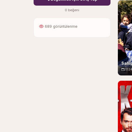
0 beğeni
689 görüntülenme
Sahip
202