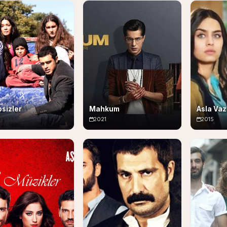
sizler
Mahkum
Asla Va
4
2021
2015