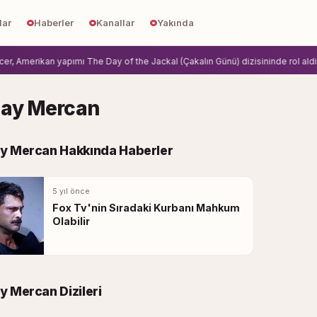
lar
Haberler
Kanallar
Yakında
erikan yapımı The Day of the Jackal (Çakalın Günü) dizisininde rol aldi.
Zihni
ay Mercan
y Mercan Hakkında Haberler
5 yıl önce
Fox Tv'nin Sıradaki Kurbanı Mahkum
Olabilir
 Mercan Dizileri