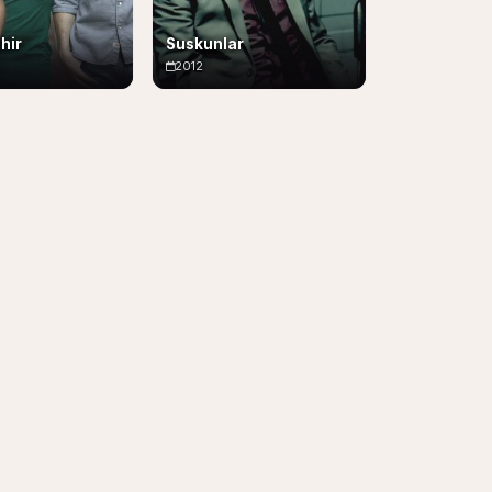
hir
Suskunlar
2012