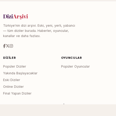
Dizi
Arşivi
Türkiye'nin dizi arşivi. Eski, yeni, yerli, yabancı
— tüm diziler burada. Haberler, oyuncular,
kanallar ve daha fazlası.
DIZILER
OYUNCULAR
Popüler Diziler
Popüler Oyuncular
Yakında Başlayacaklar
Eski Diziler
Online Diziler
Final Yapan Diziler
KANALLAR
SITE
Tüm Kanallar
Haberler