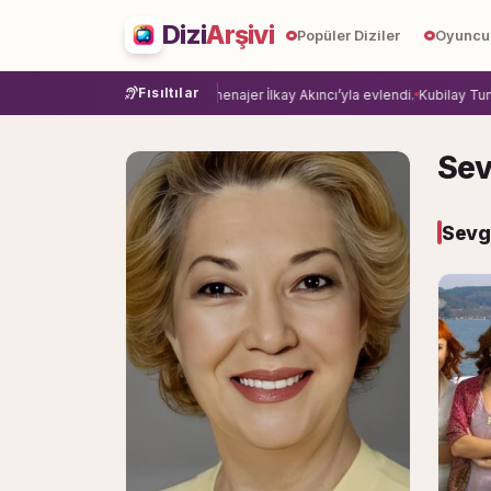
Dizi
Arşivi
Popüler Diziler
Oyuncu
Fısıltılar
e veda etti.
Damla Sönmez, menajer İlkay Akıncı’yla evlendi.
Kubilay Tuncer, 
Sev
Sevgi