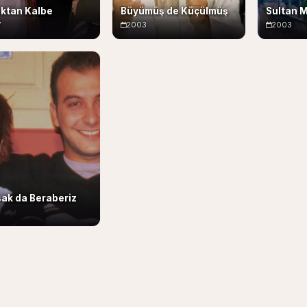
ktan Kalbe
Büyümüş de Küçülmüş
Sultan 
7
2003
2003
sak da Beraberiz