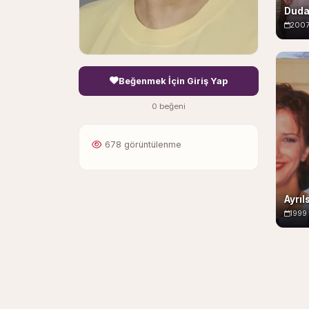
Duda
200
Beğenmek İçin Giriş Yap
0 beğeni
678 görüntülenme
Ayrıl
1999