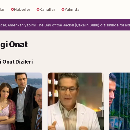
lar
Haberler
Kanallar
Yakında
Amerikan yapımı The Day of the Jackal (Çakalın Günü) dizisininde rol aldi.
Zih
gi Onat
 Onat Dizileri