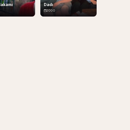
Makamı
Dadı
2000