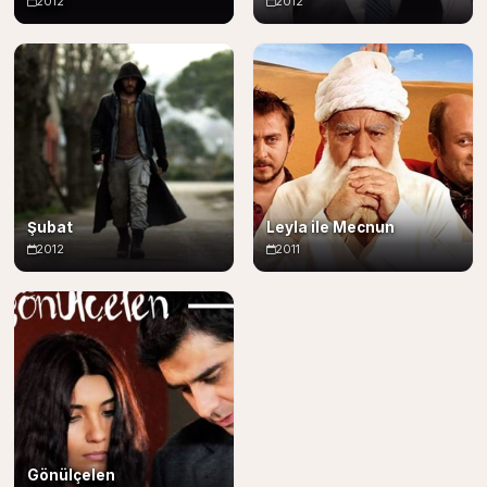
2012
2012
Şubat
Leyla ile Mecnun
2012
2011
Gönülçelen