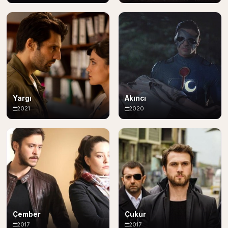
Yargı
Akıncı
2021
2020
Çember
Çukur
2017
2017