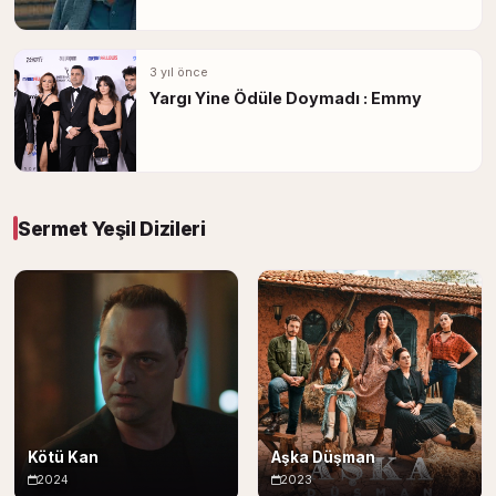
3 yıl önce
Yargı Yine Ödüle Doymadı : Emmy
Sermet Yeşil Dizileri
Kötü Kan
Aşka Düşman
2024
2023