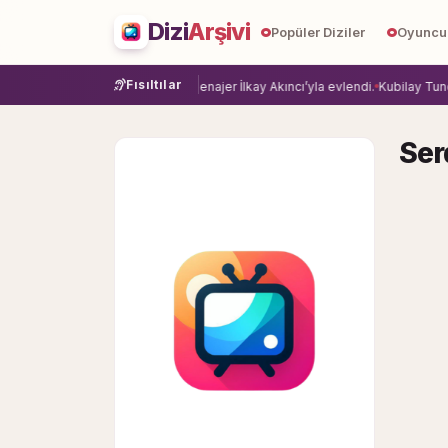
Dizi
Arşivi
Popüler Diziler
Oyuncu
Fısıltılar
ye veda etti.
Damla Sönmez, menajer İlkay Akıncı’yla evlendi.
Kubilay Tuncer,
Ser