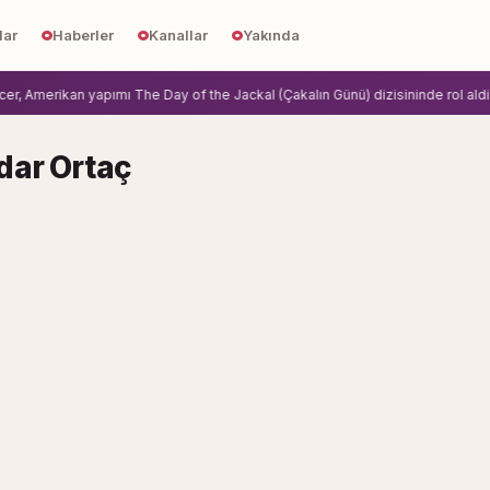
lar
Haberler
Kanallar
Yakında
 Amerikan yapımı The Day of the Jackal (Çakalın Günü) dizisininde rol aldi.
Z
dar Ortaç