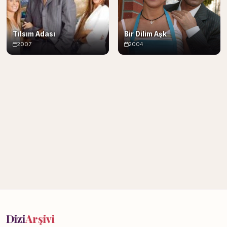
Tılsım Adası
Bir Dilim Aşk
2007
2004
Dizi
Arşivi