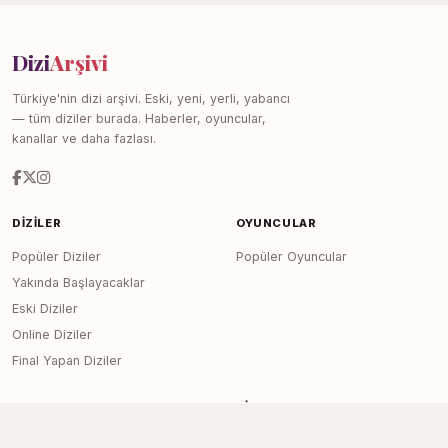
Dizi
Arşivi
Türkiye'nin dizi arşivi. Eski, yeni, yerli, yabancı
— tüm diziler burada. Haberler, oyuncular,
kanallar ve daha fazlası.
DIZILER
OYUNCULAR
Popüler Diziler
Popüler Oyuncular
Yakında Başlayacaklar
Eski Diziler
Online Diziler
Final Yapan Diziler
KANALLAR
SITE
Tüm Kanallar
Haberler