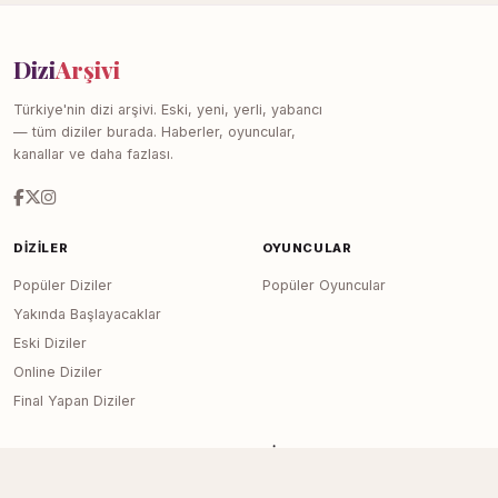
Dizi
Arşivi
Türkiye'nin dizi arşivi. Eski, yeni, yerli, yabancı
— tüm diziler burada. Haberler, oyuncular,
kanallar ve daha fazlası.
DIZILER
OYUNCULAR
Popüler Diziler
Popüler Oyuncular
Yakında Başlayacaklar
Eski Diziler
Online Diziler
Final Yapan Diziler
KANALLAR
SITE
Tüm Kanallar
Haberler