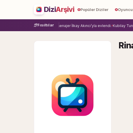
Dizi
Arşivi
Popüler Diziler
Oyuncu
Fısıltılar
ye veda etti.
Damla Sönmez, menajer İlkay Akıncı’yla evlendi.
Kubilay Tuncer
Rin