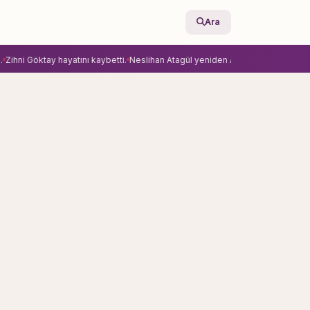
Ara
ihni Göktay hayatını kaybetti.
Neslihan Atagül yeniden Ay Yapım’la anlaştı.
Ekr