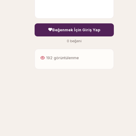
Beğenmek İçin Giriş Yap
0 beğeni
192 görüntülenme