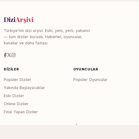
Dizi
Arşivi
Türkiye'nin dizi arşivi. Eski, yeni, yerli, yabancı
— tüm diziler burada. Haberler, oyuncular,
kanallar ve daha fazlası.
DIZILER
OYUNCULAR
Popüler Diziler
Popüler Oyuncular
Yakında Başlayacaklar
Eski Diziler
Online Diziler
Final Yapan Diziler
KANALLAR
SITE
Tüm Kanallar
Haberler