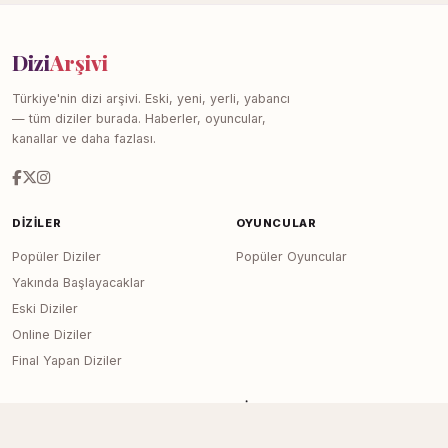
Dizi
Arşivi
Türkiye'nin dizi arşivi. Eski, yeni, yerli, yabancı
— tüm diziler burada. Haberler, oyuncular,
kanallar ve daha fazlası.
DIZILER
OYUNCULAR
Popüler Diziler
Popüler Oyuncular
Yakında Başlayacaklar
Eski Diziler
Online Diziler
Final Yapan Diziler
KANALLAR
SITE
Tüm Kanallar
Haberler