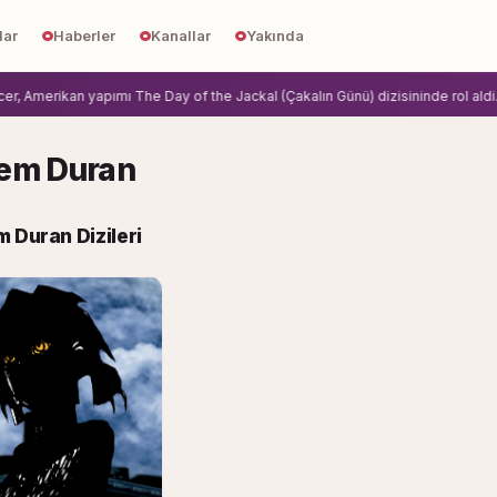
lar
Haberler
Kanallar
Yakında
 Amerikan yapımı The Day of the Jackal (Çakalın Günü) dizisininde rol aldi.
Zi
em Duran
 Duran Dizileri