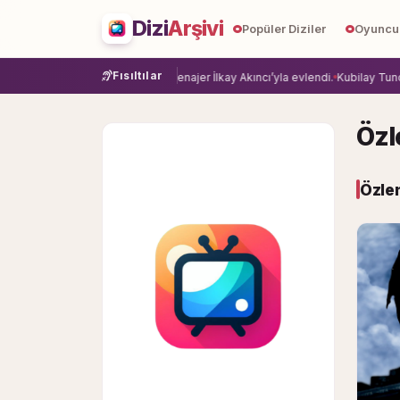
Dizi
Arşivi
Popüler Diziler
Oyuncu
Fısıltılar
ye veda etti.
Damla Sönmez, menajer İlkay Akıncı’yla evlendi.
Kubilay Tuncer,
Özl
Özlem