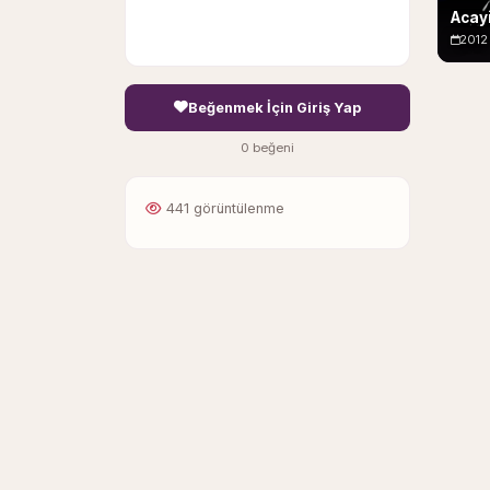
Acay
2012
Beğenmek İçin Giriş Yap
0 beğeni
441 görüntülenme