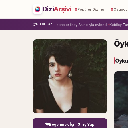
Dizi
Arşivi
Popüler Diziler
Oyuncu
Fısıltılar
ye veda etti.
Damla Sönmez, menajer İlkay Akıncı’yla evlendi.
Kubilay Tuncer
Öyk
Öykü 
Beğenmek İçin Giriş Yap