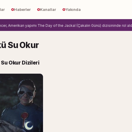
lar
Haberler
Kanallar
Yakında
, Amerikan yapımı The Day of the Jackal (Çakalın Günü) dizisininde rol aldi.
Z
ü Su Okur
Su Okur Dizileri