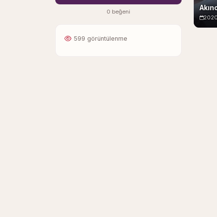
Akınc
0 beğeni
202
599 görüntülenme