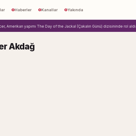
lar
Haberler
Kanallar
Yakında
 Amerikan yapımı The Day of the Jackal (Çakalın Günü) dizisininde rol aldi.
Zi
er Akdağ