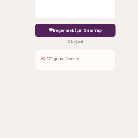
Beğenmek İçin Giriş Yap
0 beğeni
171 görüntülenme