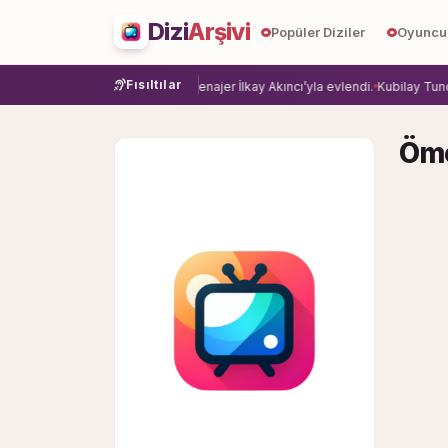
Dizi
Arşivi
Popüler Diziler
Oyuncu
Fısıltılar
ye veda etti.
Damla Sönmez, menajer İlkay Akıncı’yla evlendi.
Kubilay Tuncer,
Öm