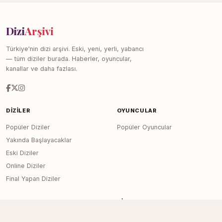
Dizi
Arşivi
Türkiye'nin dizi arşivi. Eski, yeni, yerli, yabancı
— tüm diziler burada. Haberler, oyuncular,
kanallar ve daha fazlası.
DIZILER
OYUNCULAR
Popüler Diziler
Popüler Oyuncular
Yakında Başlayacaklar
Eski Diziler
Online Diziler
Final Yapan Diziler
KANALLAR
SITE
Tüm Kanallar
Haberler