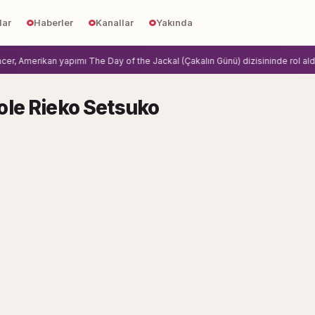
lar
Haberler
Kanallar
Yakında
, Amerikan yapımı The Day of the Jackal (Çakalın Günü) dizisininde rol aldi.
Z
ole Rieko Setsuko