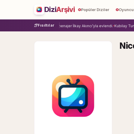
Dizi
Arşivi
Popüler Diziler
Oyuncu
Fısıltılar
eye veda etti.
Damla Sönmez, menajer İlkay Akıncı’yla evlendi.
Kubilay Tuncer
Nic