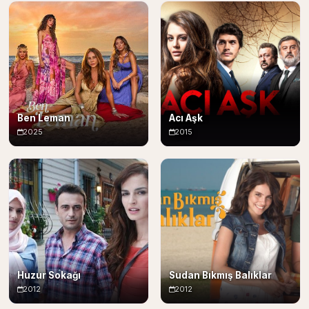
Ben Leman
Acı Aşk
2025
2015
Huzur Sokağı
Sudan Bıkmış Balıklar
2012
2012