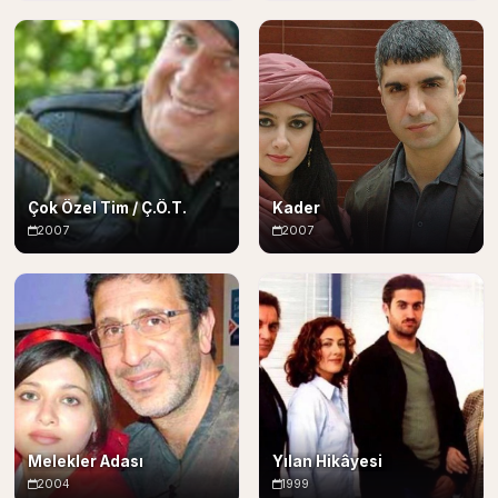
Çok Özel Tim / Ç.Ö.T.
Kader
2007
2007
Melekler Adası
Yılan Hikâyesi
2004
1999