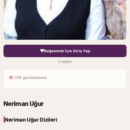
Beğenmek İçin Giriş Yap
0 beğeni
759 görüntülenme
Neriman Uğur
Neriman Uğur Dizileri