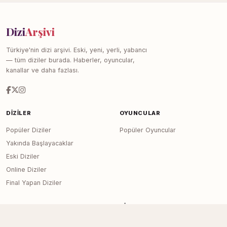
Dizi
Arşivi
Türkiye'nin dizi arşivi. Eski, yeni, yerli, yabancı
— tüm diziler burada. Haberler, oyuncular,
kanallar ve daha fazlası.
DIZILER
OYUNCULAR
Popüler Diziler
Popüler Oyuncular
Yakında Başlayacaklar
Eski Diziler
Online Diziler
Final Yapan Diziler
KANALLAR
SITE
Tüm Kanallar
Haberler