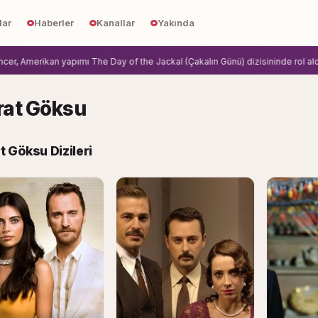
lar
Haberler
Kanallar
Yakında
 Amerikan yapımı The Day of the Jackal (Çakalın Günü) dizisininde rol aldi.
Zi
at Göksu
 Göksu Dizileri