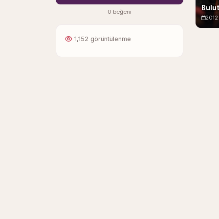
Bulut
0 beğeni
2012
1,152 görüntülenme