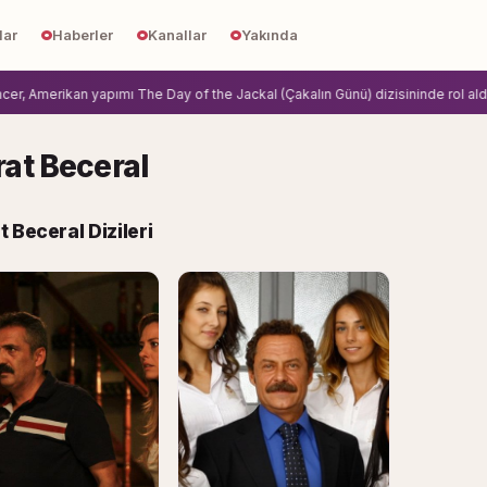
lar
Haberler
Kanallar
Yakında
 Amerikan yapımı The Day of the Jackal (Çakalın Günü) dizisininde rol aldi.
Z
at Beceral
 Beceral Dizileri