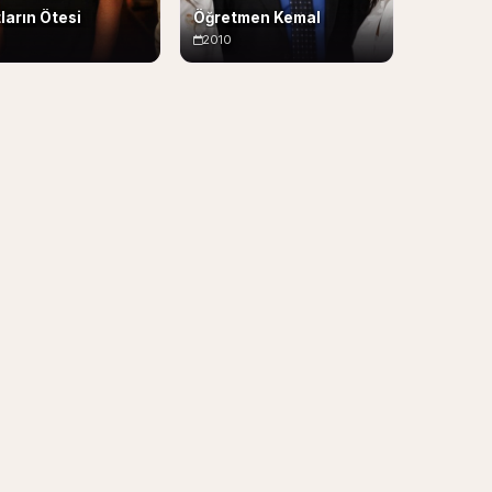
ların Ötesi
Öğretmen Kemal
2010