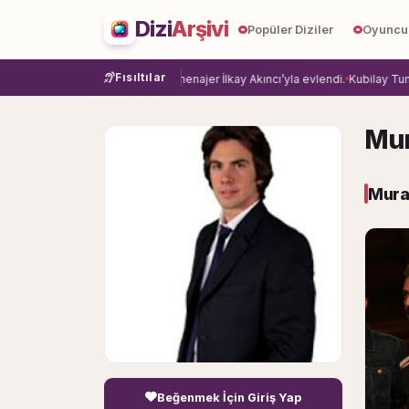
Dizi
Arşivi
Popüler Diziler
Oyuncu
Fısıltılar
ye veda etti.
Damla Sönmez, menajer İlkay Akıncı’yla evlendi.
Kubilay Tuncer,
Mur
Murat
Beğenmek İçin Giriş Yap