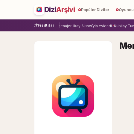
Dizi
Arşivi
Popüler Diziler
Oyuncu
Fısıltılar
ye veda etti.
Damla Sönmez, menajer İlkay Akıncı’yla evlendi.
Kubilay Tuncer
Mer