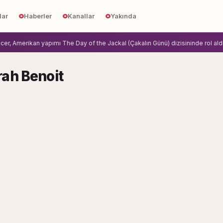
lar
Haberler
Kanallar
Yakında
, Amerikan yapımı The Day of the Jackal (Çakalın Günü) dizisininde rol aldi.
Z
ah Benoit