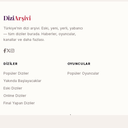
Dizi
Arşivi
Türkiye'nin dizi arşivi. Eski, yeni, yerli, yabancı
— tüm diziler burada. Haberler, oyuncular,
kanallar ve daha fazlası.
DIZILER
OYUNCULAR
Popüler Diziler
Popüler Oyuncular
Yakında Başlayacaklar
Eski Diziler
Online Diziler
Final Yapan Diziler
KANALLAR
SITE
Tüm Kanallar
Haberler