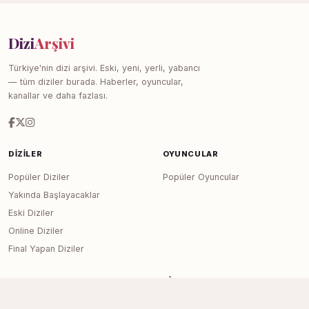
Dizi
Arşivi
Türkiye'nin dizi arşivi. Eski, yeni, yerli, yabancı
— tüm diziler burada. Haberler, oyuncular,
kanallar ve daha fazlası.
DIZILER
OYUNCULAR
Popüler Diziler
Popüler Oyuncular
Yakında Başlayacaklar
Eski Diziler
Online Diziler
Final Yapan Diziler
KANALLAR
SITE
Tüm Kanallar
Haberler