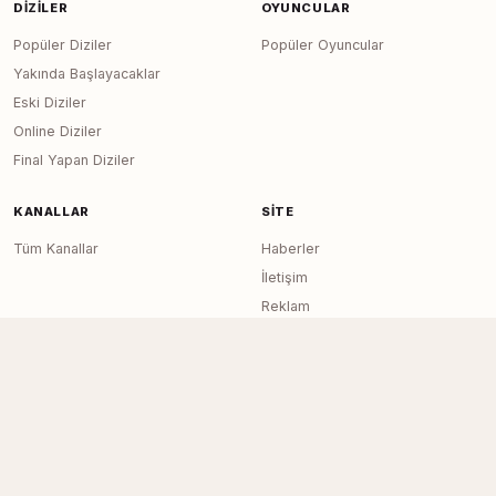
DIZILER
OYUNCULAR
Popüler Diziler
Popüler Oyuncular
Yakında Başlayacaklar
Eski Diziler
Online Diziler
Final Yapan Diziler
KANALLAR
SITE
Tüm Kanallar
Haberler
İletişim
Reklam
RSS Feed
Sitemap
Dizi Arşivi © 2020–2026 — Tüm Hakları
Page generated in 0.0203
seconds
Saklıdır