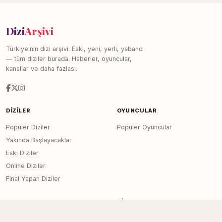
Dizi
Arşivi
Türkiye'nin dizi arşivi. Eski, yeni, yerli, yabancı
— tüm diziler burada. Haberler, oyuncular,
kanallar ve daha fazlası.
DIZILER
OYUNCULAR
Popüler Diziler
Popüler Oyuncular
Yakında Başlayacaklar
Eski Diziler
Online Diziler
Final Yapan Diziler
KANALLAR
SITE
Tüm Kanallar
Haberler