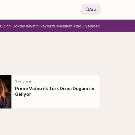
Ara
hni Göktay hayatını kaybetti.
Neslihan Atagül yeniden Ay Yapım’la anlaştı.
Ekra
3 yıl önce
Prime Video ilk Türk Dizisi Düğüm ile
Geliyor