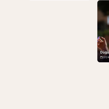
Düğ
202