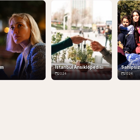
üm
İstanbul Ansiklopedisi
Sahipsiz
4
2024
2024