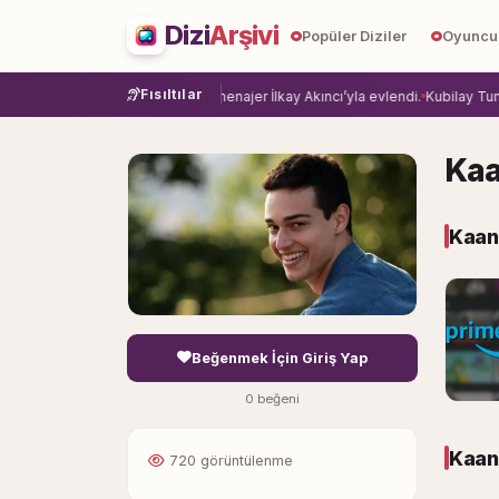
Dizi
Arşivi
Popüler Diziler
Oyuncu
Fısıltılar
e veda etti.
Damla Sönmez, menajer İlkay Akıncı’yla evlendi.
Kubilay Tuncer,
Kaa
Kaan
Beğenmek İçin Giriş Yap
0 beğeni
Kaan 
720 görüntülenme