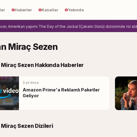
lar
Haberler
Kanallar
Yakında
 Amerikan yapımı The Day of the Jackal (Çakalın Günü) dizisininde rol aldi.
Zi
n Miraç Sezen
 Miraç Sezen Hakkında Haberler
3 yıl önce
Amazon Prime'a Reklamlı Paketler
Geliyor
Miraç Sezen Dizileri