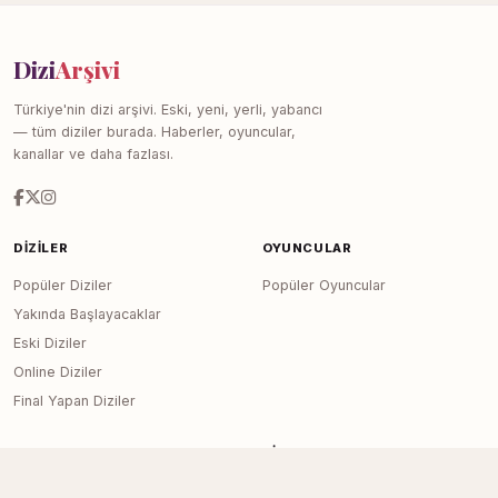
Dizi
Arşivi
Türkiye'nin dizi arşivi. Eski, yeni, yerli, yabancı
— tüm diziler burada. Haberler, oyuncular,
kanallar ve daha fazlası.
DIZILER
OYUNCULAR
Popüler Diziler
Popüler Oyuncular
Yakında Başlayacaklar
Eski Diziler
Online Diziler
Final Yapan Diziler
KANALLAR
SITE
Tüm Kanallar
Haberler