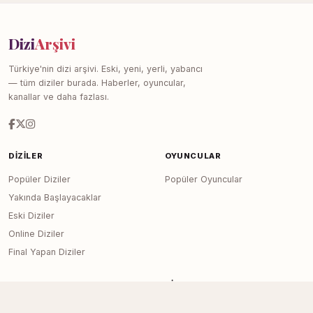
Dizi
Arşivi
Türkiye'nin dizi arşivi. Eski, yeni, yerli, yabancı
— tüm diziler burada. Haberler, oyuncular,
kanallar ve daha fazlası.
DIZILER
OYUNCULAR
Popüler Diziler
Popüler Oyuncular
Yakında Başlayacaklar
Eski Diziler
Online Diziler
Final Yapan Diziler
KANALLAR
SITE
Tüm Kanallar
Haberler