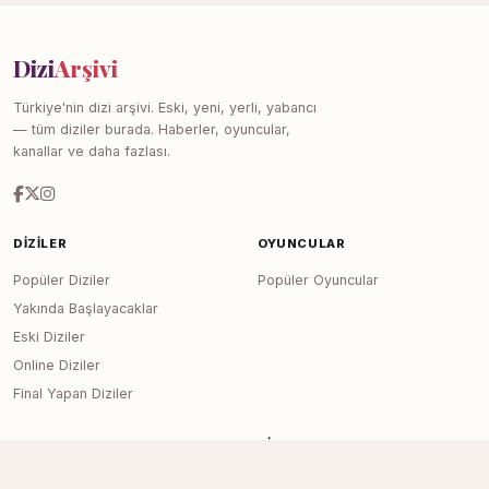
Dizi
Arşivi
Türkiye'nin dizi arşivi. Eski, yeni, yerli, yabancı
— tüm diziler burada. Haberler, oyuncular,
kanallar ve daha fazlası.
DIZILER
OYUNCULAR
Popüler Diziler
Popüler Oyuncular
Yakında Başlayacaklar
Eski Diziler
Online Diziler
Final Yapan Diziler
KANALLAR
SITE
Tüm Kanallar
Haberler