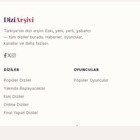
Dizi
Arşivi
Türkiye'nin dizi arşivi. Eski, yeni, yerli, yabancı
— tüm diziler burada. Haberler, oyuncular,
kanallar ve daha fazlası.
DIZILER
OYUNCULAR
Popüler Diziler
Popüler Oyuncular
Yakında Başlayacaklar
Eski Diziler
Online Diziler
Final Yapan Diziler
KANALLAR
SITE
Tüm Kanallar
Haberler