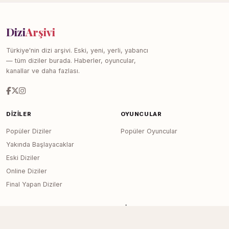
Dizi
Arşivi
Türkiye'nin dizi arşivi. Eski, yeni, yerli, yabancı
— tüm diziler burada. Haberler, oyuncular,
kanallar ve daha fazlası.
DIZILER
OYUNCULAR
Popüler Diziler
Popüler Oyuncular
Yakında Başlayacaklar
Eski Diziler
Online Diziler
Final Yapan Diziler
KANALLAR
SITE
Tüm Kanallar
Haberler