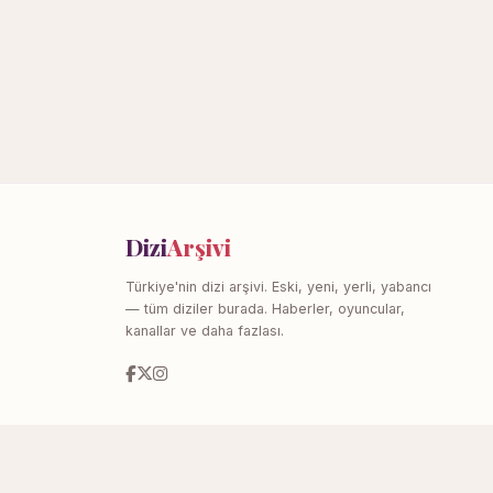
Dizi
Arşivi
Türkiye'nin dizi arşivi. Eski, yeni, yerli, yabancı
— tüm diziler burada. Haberler, oyuncular,
kanallar ve daha fazlası.
Dizi Arşivi © 2020–2026 — Tüm Hakları Saklıdır