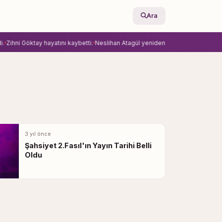
Ara
hni Göktay hayatını kaybetti.
Neslihan Atagül yeniden Ay Yapım’la anlaştı.
Ekra
3 yıl önce
Şahsiyet 2.Fasıl'ın Yayın Tarihi Belli
Oldu