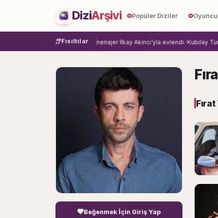
Dizi
Arşivi
Popüler Diziler
Oyuncu
Fısıltılar
e veda etti.
Damla Sönmez, menajer İlkay Akıncı’yla evlendi.
Kubilay Tuncer,
Fır
Fıra
Beğenmek İçin Giriş Yap