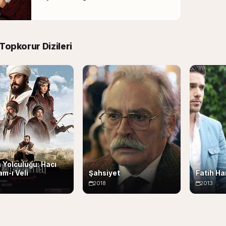
 Topkorur Dizileri
 Yolculuğu: Hacı
m-ı Veli
Şahsiyet
Fatih Ha
2
2018
2013