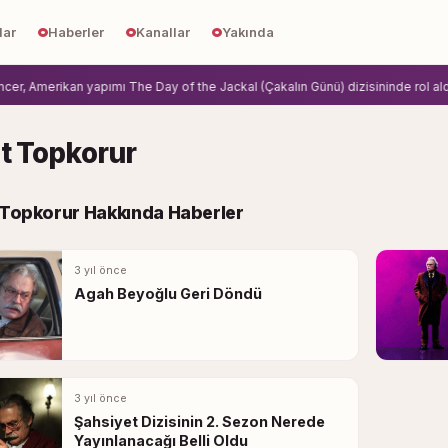
lar
Haberler
Kanallar
Yakında
 Amerikan yapımı The Day of the Jackal (Çakalın Günü) dizisininde rol aldi.
Zi
at Topkorur
t Topkorur Hakkında Haberler
3 yıl önce
Agah Beyoğlu Geri Döndü
3 yıl önce
Şahsiyet Dizisinin 2. Sezon Nerede
Yayınlanacağı Belli Oldu