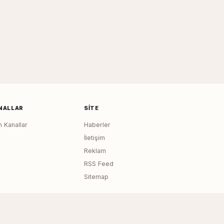
NALLAR
SITE
 Kanallar
Haberler
İletişim
Reklam
RSS Feed
Sitemap
Page generated in 0.0174 seconds