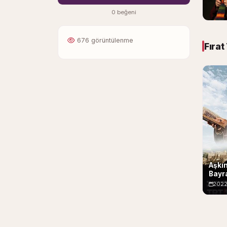
0 beğeni
676 görüntülenme
Fırat
Aşkın
Bayra
202