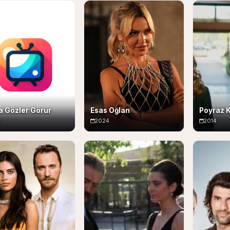
a Gözler Görür
Esas Oğlan
Poyraz 
5
2024
2014