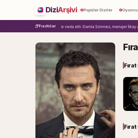
Dizi
Arşivi
Popüler Diziler
Oyuncu
Fısıltılar
 Asuman'ı Hazal Çağlar projeye veda etti.
Damla Sönmez, menajer İlkay Akıncı’
Fıra
Fırat
Fırat 