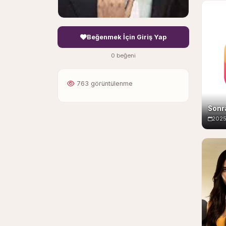
Beğenmek İçin Giriş Yap
0 beğeni
763 görüntülenme
Sonr
202