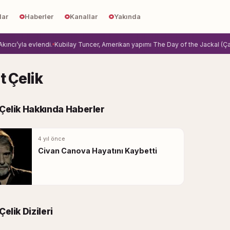
lar
Haberler
Kanallar
Yakında
yla evlendi.
Kubilay Tuncer, Amerikan yapımı The Day of the Jackal (Çakalın G
t Çelik
 Çelik Hakkında Haberler
4 yıl önce
Civan Canova Hayatını Kaybetti
Çelik Dizileri