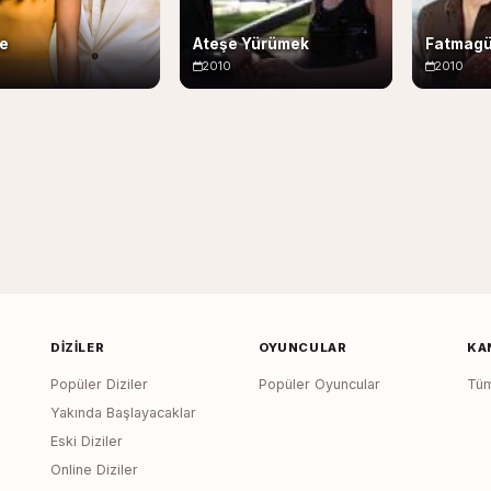
ze
Ateşe Yürümek
Fatmagü
2010
2010
DIZILER
OYUNCULAR
KA
Popüler Diziler
Popüler Oyuncular
Tüm
Yakında Başlayacaklar
Eski Diziler
Online Diziler