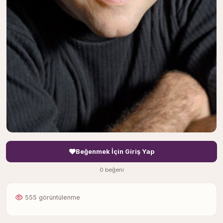
Beğenmek İçin Giriş Yap
0 beğeni
555 görüntülenme