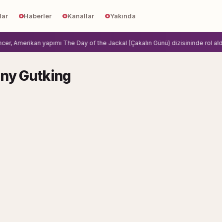
lar
Haberler
Kanallar
Yakında
, Amerikan yapımı The Day of the Jackal (Çakalın Günü) dizisininde rol aldi.
Z
ny Gutking