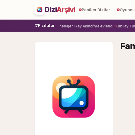
Dizi
Arşivi
Popüler Diziler
Oyuncu
Fısıltılar
eye veda etti.
Damla Sönmez, menajer İlkay Akıncı’yla evlendi.
Kubilay Tuncer
Fan