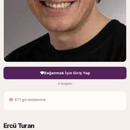
Beğenmek İçin Giriş Yap
0 beğeni
671 görüntülenme
Ercü Turan