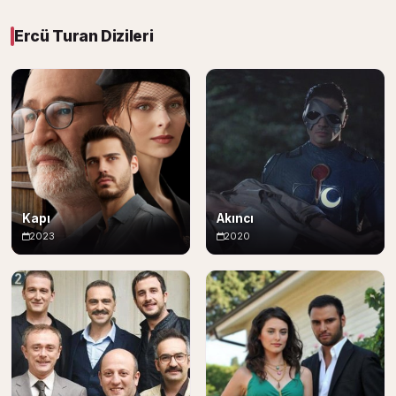
Ercü Turan Dizileri
Kapı
Akıncı
2023
2020