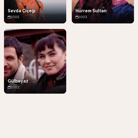
Sevda Çiçeği
Hürrem Sultan
2005
2003
Gülbeyaz
2002