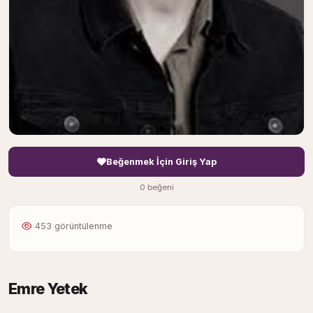
Beğenmek İçin Giriş Yap
0 beğeni
453 görüntülenme
Emre Yetek