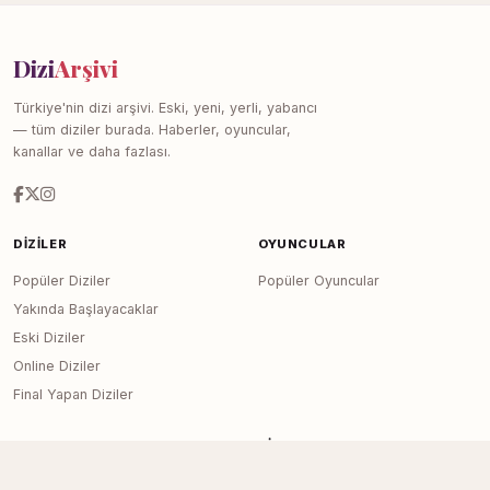
Dizi
Arşivi
Türkiye'nin dizi arşivi. Eski, yeni, yerli, yabancı
— tüm diziler burada. Haberler, oyuncular,
kanallar ve daha fazlası.
DIZILER
OYUNCULAR
Popüler Diziler
Popüler Oyuncular
Yakında Başlayacaklar
Eski Diziler
Online Diziler
Final Yapan Diziler
KANALLAR
SITE
Tüm Kanallar
Haberler