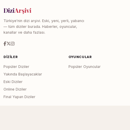
Dizi
Arşivi
Türkiye'nin dizi arşivi. Eski, yeni, yerli, yabancı
— tüm diziler burada. Haberler, oyuncular,
kanallar ve daha fazlası.
DIZILER
OYUNCULAR
Popüler Diziler
Popüler Oyuncular
Yakında Başlayacaklar
Eski Diziler
Online Diziler
Final Yapan Diziler
KANALLAR
SITE
Tüm Kanallar
Haberler
İletişim