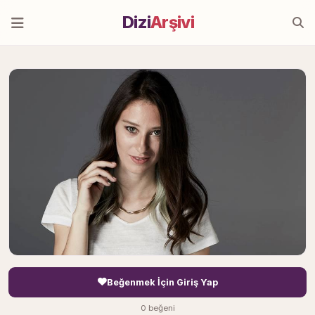
Dizi
Arşivi
Beğenmek İçin Giriş Yap
0 beğeni