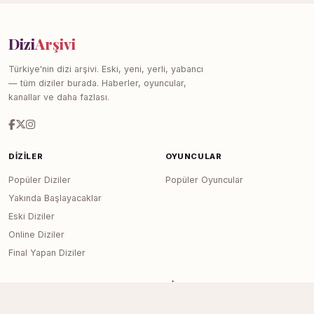
Dizi
Arşivi
Türkiye'nin dizi arşivi. Eski, yeni, yerli, yabancı
— tüm diziler burada. Haberler, oyuncular,
kanallar ve daha fazlası.
DIZILER
OYUNCULAR
Popüler Diziler
Popüler Oyuncular
Yakında Başlayacaklar
Eski Diziler
Online Diziler
Final Yapan Diziler
KANALLAR
SITE
Tüm Kanallar
Haberler