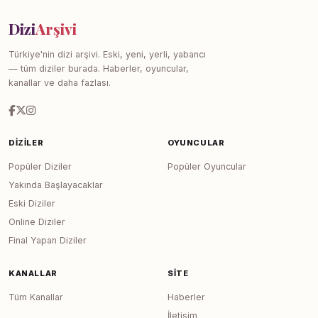
Dizi
Arşivi
Türkiye'nin dizi arşivi. Eski, yeni, yerli, yabancı
— tüm diziler burada. Haberler, oyuncular,
kanallar ve daha fazlası.
DIZILER
OYUNCULAR
Popüler Diziler
Popüler Oyuncular
Yakında Başlayacaklar
Eski Diziler
Online Diziler
Final Yapan Diziler
KANALLAR
SITE
Tüm Kanallar
Haberler
İletişim