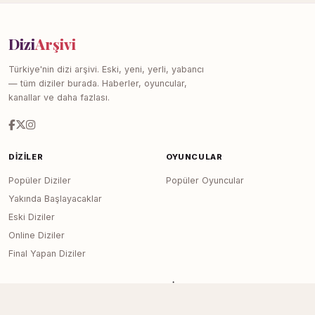
Dizi
Arşivi
Türkiye'nin dizi arşivi. Eski, yeni, yerli, yabancı
— tüm diziler burada. Haberler, oyuncular,
kanallar ve daha fazlası.
DIZILER
OYUNCULAR
Popüler Diziler
Popüler Oyuncular
Yakında Başlayacaklar
Eski Diziler
Online Diziler
Final Yapan Diziler
KANALLAR
SITE
Tüm Kanallar
Haberler