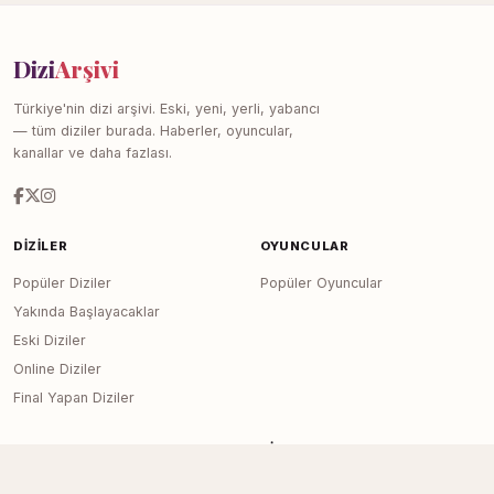
Dizi
Arşivi
Türkiye'nin dizi arşivi. Eski, yeni, yerli, yabancı
— tüm diziler burada. Haberler, oyuncular,
kanallar ve daha fazlası.
DIZILER
OYUNCULAR
Popüler Diziler
Popüler Oyuncular
Yakında Başlayacaklar
Eski Diziler
Online Diziler
Final Yapan Diziler
KANALLAR
SITE
Tüm Kanallar
Haberler